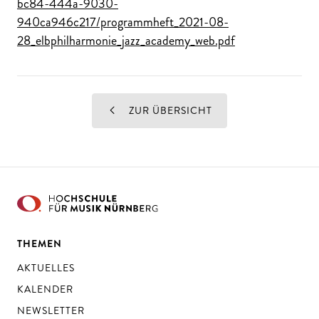
bc84-444a-9030-
940ca946c217/programmheft_2021-08-
28_elbphilharmonie_jazz_academy_web.pdf
ZUR ÜBERSICHT
THEMEN
AKTUELLES
KALENDER
NEWSLETTER