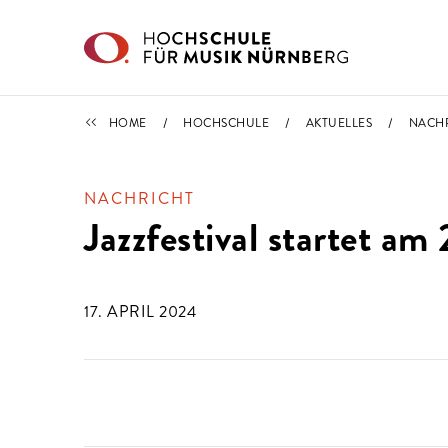
Direkt zu den Inhalten springen
NACHRICHTEN
HOME
HOCHSCHULE
AKTUELLES
NACH
NACHRICHT
Jazzfestival startet am 
17. APRIL 2024