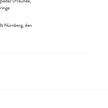
lieder (Freunde,
eringe
tadt Nürnberg, den