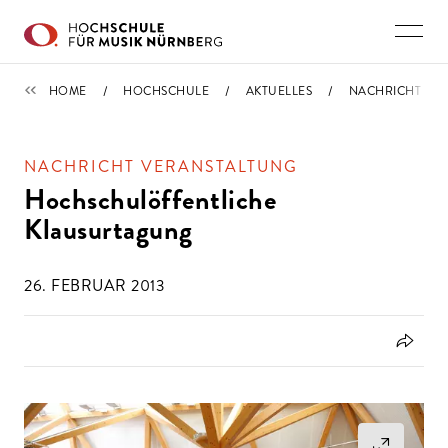
Direkt zu den Inhalten springen
IMPORTIERT
HOME
HOCHSCHULE
AKTUELLES
NACHRICHT
NACHRICHT VERANSTALTUNG
Hochschulöffentliche
Klausurtagung
26. FEBRUAR 2013