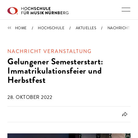
Direkt zu den Inhalten springen
IMPORTIERT
HOME
HOCHSCHULE
AKTUELLES
NACHRICHT
NACHRICHT VERANSTALTUNG
Gelungener Semesterstart:
Immatrikulationsfeier und
Herbstfest
28. OKTOBER 2022