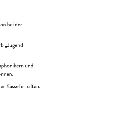
ion bei der
rb „Jugend
ymphonikern und
onnen.
r Kassel erhalten.