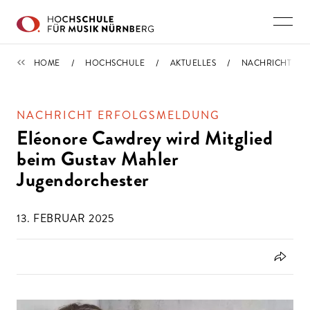
Direkt zu den Inhalten springen
NACHRICHTEN
HOME
HOCHSCHULE
AKTUELLES
NACHRICHT
NACHRICHT ERFOLGSMELDUNG
Eléonore Cawdrey wird Mitglied
beim Gustav Mahler
Jugendorchester
13. FEBRUAR 2025