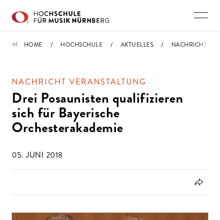
Direkt zu den Inhalten springen
IMPORTIERT
HOME
HOCHSCHULE
AKTUELLES
NACHRICHT
NACHRICHT VERANSTALTUNG
Drei Posaunisten qualifizieren
sich für Bayerische
Orchesterakademie
05. JUNI 2018