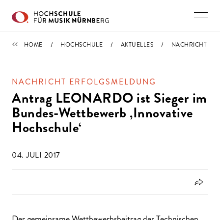
Direkt zu den Inhalten springen
IMPORTIERT
HOME
HOCHSCHULE
AKTUELLES
NACHRICHT
NACHRICHT ERFOLGSMELDUNG
Antrag LEONARDO ist Sieger im
Bundes-Wettbewerb ‚Innovative
Hochschule‘
04. JULI 2017
Der gemeinsame Wettbewerbsbeitrag der Technischen