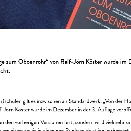
ge zum Oboenrohr“ von Ralf-Jörn Köster wurde im D
icht.
)schulen gilt es inzwischen als Standardwerk: „Von der H
-Jörn Köster wurde im Dezember in der 3. Auflage veröffe
 an den vorherigen Versionen fest, sondern wird vielmehr u
ls erweitert sowie in einzelnen Punkten deutlich verbesser