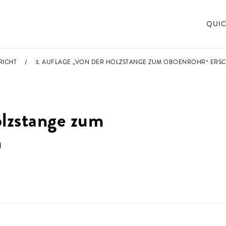
QUIC
RICHT
3. AUFLAGE „VON DER HOLZSTANGE ZUM OBOENROHR“ ERS
olzstange zum
n