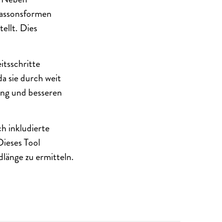
Fassonsformen
ellt. Dies
itsschritte
da sie durch weit
ung und besseren
h inkludierte
ieses Tool
dlänge zu ermitteln.