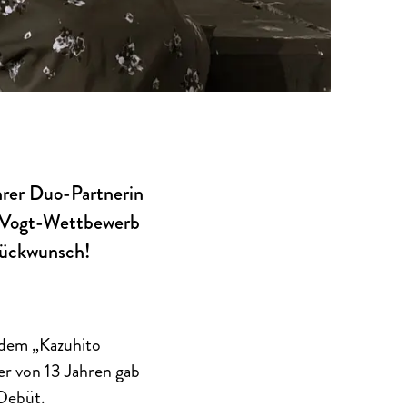
hrer Duo-Partnerin
d-Vogt-Wettbewerb
lückwunsch!
t dem „Kazuhito
er von 13 Jahren gab
-Debüt.