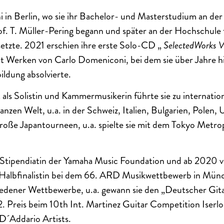
i in Berlin, wo sie ihr Bachelor- und Masterstudium an der
rof. T. Müller-Pering begann und später an der Hochschul
tsetzte. 2021 erschien ihre erste Solo-CD „
SelectedWorks VI
t Werken von Carlo Domeniconi, bei dem sie über Jahre hi
ildung absolvierte.
 als Solistin und Kammermusikerin führte sie zu internatio
anzen Welt, u.a. in der Schweiz, Italien, Bulgarien, Polen
große Japantourneen, u.a. spielte sie mit dem Tokyo Metr
 Stipendiatin der Yamaha Music Foundation und ab 2020
 Halbfinalistin bei dem 66. ARD Musikwettbewerb in Münch
iedener Wettbewerbe, u.a. gewann sie den „Deutscher Gita
. Preis beim 10th Int. Martinez Guitar Competition Iserl
 D´Addario Artists.