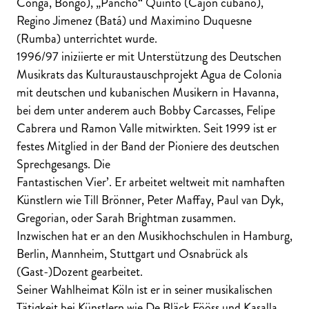
Conga, Bongo), „Pancho“ Quinto (Cajon cubano),
Regino Jimenez (Batá) und Maximino Duquesne
(Rumba) unterrichtet wurde.
1996/97 iniziierte er mit Unterstützung des Deutschen
Musikrats das Kulturaustauschprojekt Agua de Colonia
mit deutschen und kubanischen Musikern in Havanna,
bei dem unter anderem auch Bobby Carcasses, Felipe
Cabrera und Ramon Valle mitwirkten. Seit 1999 ist er
festes Mitglied in der Band der Pioniere des deutschen
Sprechgesangs. Die
Fantastischen Vier’. Er arbeitet weltweit mit namhaften
Künstlern wie Till Brönner, Peter Maffay, Paul van Dyk,
Gregorian, oder Sarah Brightman zusammen.
Inzwischen hat er an den Musikhochschulen in Hamburg,
Berlin, Mannheim, Stuttgart und Osnabrück als
(Gast-)Dozent gearbeitet.
Seiner Wahlheimat Köln ist er in seiner musikalischen
Tätigkeit bei Künstlern wie De Bläck Fööss und Kasalla