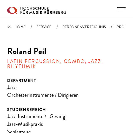
Direkt zu den Inhalten springen
PERSONENVERZEICHNIS
HOME
SERVICE
PERSONENVERZEICHNIS
PROFIL
Roland Peil
LATIN PERCUSSION, COMBO, JAZZ-
RHYTHMIK
DEPARTMENT
Jazz
Orchesterinstrumente / Dirigieren
STUDIENBEREICH
Jazz-Instrumente / -Gesang
Jazz-Musikpraxis
Schlagzeug