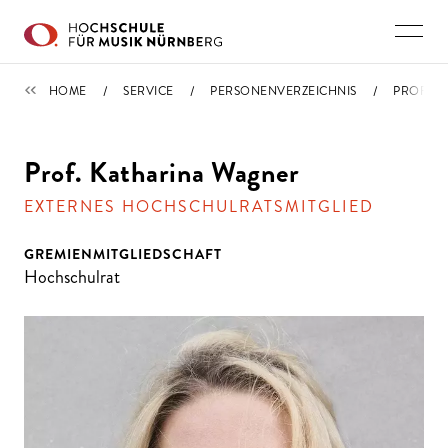
Direkt zu den Inhalten springen
PERSONENVERZEICHNIS
HOME
SERVICE
PERSONENVERZEICHNIS
PROFIL
Prof. Katharina Wagner
EXTERNES HOCHSCHULRATSMITGLIED
GREMIENMITGLIEDSCHAFT
Hochschulrat