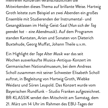
mehreren Konzerten veranschaulichten die
Mitwirkenden dieses Thema auf brillante Weise. Hartwig
Groth leitete zum Beispiel an zwei Abenden ein großes
Ensemble mit Studierenden der Instrumental- und
Gesangsklassen im Heilig-Geist-Saal (
Nun sich der Tag
geendet hat – eine Abendmusik
). Auf dem Programm
standen Kantaten, Arien und Sonaten von Dieterich
Buxtehude, Georg Muffat, Johann Theile u.v.m.
Ein Highlight der
Tage Alter Musik
war das seit
Wochen ausverkaufte Musica-Antiqua-Konzert im
Germanischen Nationalmuseum, bei dem Andreas
Scholl zusammen mit seiner Schwester Elisabeth Scholl
auftrat, in Begleitung von Hartwig Groth, Wiebke
Weidanz und Sören Leupold. Das Konzert wurde vom
Bayerischen Rundfunk – Studio Franken aufgezeichnet.
BR-KLASSIK sendet den Mitschnitt am Samstag, dem
21. März um 14 Uhr im Rahmen des EBU-Tages der