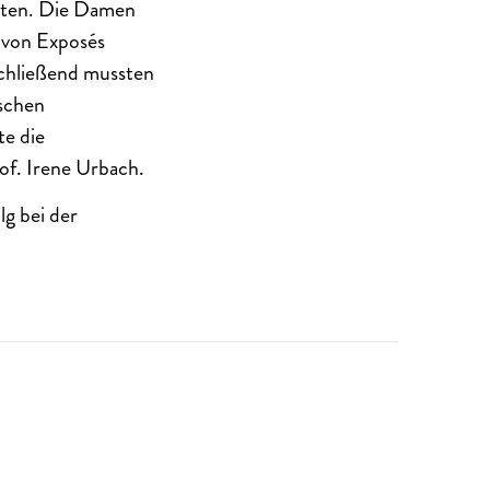
eiten. Die Damen
 von Exposés
schließend mussten
ischen
te die
of. Irene Urbach.
lg bei der