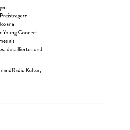
gen
 Preisträgern
Roxana
er Young Concert
mes als
s, detailliertes und
hlandRadio Kultur,