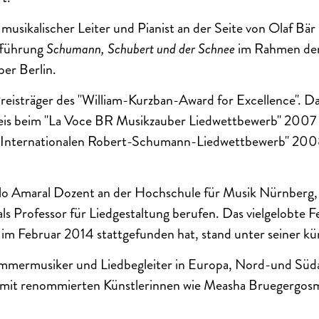
musikalischer Leiter und Pianist an der Seite von Olaf Bär
fführung
Schumann, Schubert und der Schnee
im Rahmen der
er Berlin.
reisträger des "William-Kurzban-Award for Excellence". D
eis beim "La Voce BR Musikzauber Liedwettbewerb" 2007
 "Internationalen Robert-Schumann-Liedwettbewerb" 200
lo Amaral Dozent an der Hochschule für Musik Nürnberg
ls Professor für Liedgestaltung berufen. Das vielgelobte Fe
im Februar 2014 stattgefunden hat, stand unter seiner kü
Kammermusiker und Liedbegleiter in Europa, Nord-und Süda
mit renommierten Künstlerinnen wie Measha Bruegergosm