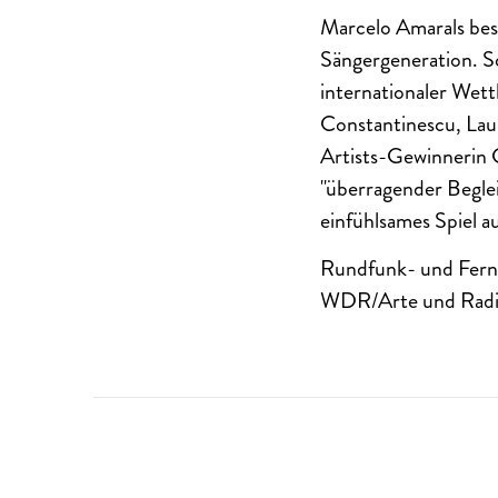
Marcelo Amarals bes
Sängergeneration. So
internationaler Wet
Constantinescu, Laur
Artists-Gewinnerin C
"überragender Begleit
einfühlsames Spiel a
Rundfunk- und Ferns
WDR/Arte und Radio 