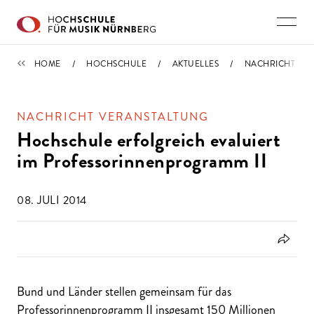
Direkt zu den Inhalten springen
IMPORTIERT
HOME
HOCHSCHULE
AKTUELLES
NACHRICHT
NACHRICHT VERANSTALTUNG
Hochschule erfolgreich evaluiert
im Professorinnenprogramm II
08. JULI 2014
Bund und Länder stellen gemeinsam für das
Professorinnenprogramm II insgesamt 150 Millionen