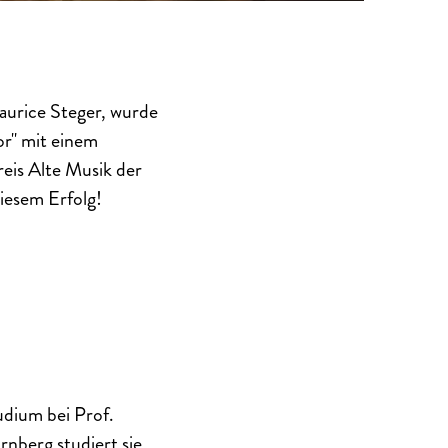
aurice Steger, wurde
r" mit einem
eis Alte Musik der
iesem Erfolg!
dium bei Prof.
nberg studiert sie