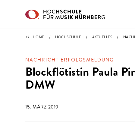
Direkt zu den Inhalten springen
IMPORTIERT
HOME
HOCHSCHULE
AKTUELLES
NACH
NACHRICHT ERFOLGSMELDUNG
Blockflötistin Paula Pi
DMW
15. MÄRZ 2019