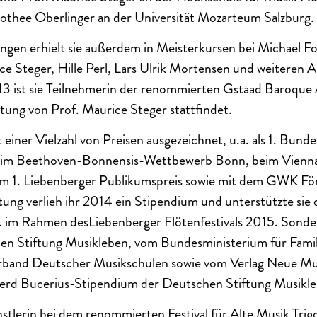
rothee Oberlinger an der Universität Mozarteum Salzburg.
gen erhielt sie außerdem in Meisterkursen bei Michael Fo
ce Steger, Hille Perl, Lars Ulrik Mortensen und weiteren 
013 ist sie Teilnehmerin der renommierten Gstaad Baroque
eitung von Prof. Maurice Steger stattfindet.
einer Vielzahl von Preisen ausgezeichnet, u.a. als 1. Bunde
beim Beethoven-Bonnensis-Wettbewerb Bonn, beim Vienna 
m 1. Liebenberger Publikumspreis sowie mit dem GWK För
ng verlieh ihr 2014 ein Stipendium und unterstützte sie 
a. im Rahmen desLiebenberger Flötenfestivals 2015. Sonde
hen Stiftung Musikleben, vom Bundesministerium für Famil
band Deutscher Musikschulen sowie vom Verlag Neue Musi
erd Bucerius-Stipendium der Deutschen Stiftung Musikle
stlerin bei dem renommierten Festival für Alte Musik Trigo