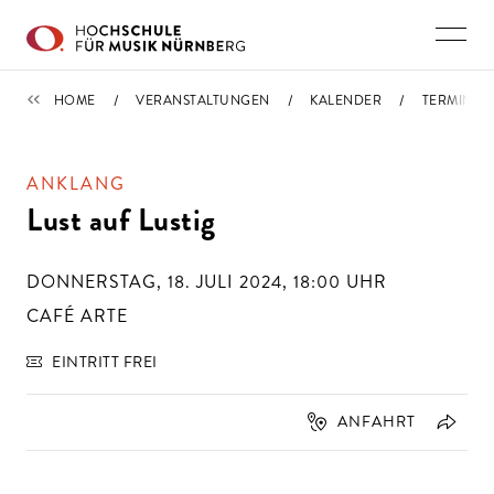
Direkt zu den Inhalten springen
TERMINE
HOME
VERANSTALTUNGEN
KALENDER
TERMIN
ANKLANG
Lust auf Lustig
DONNERSTAG, 18. JULI 2024, 18:00
UHR
CAFÉ ARTE
EINTRITT FREI
ANFAHRT