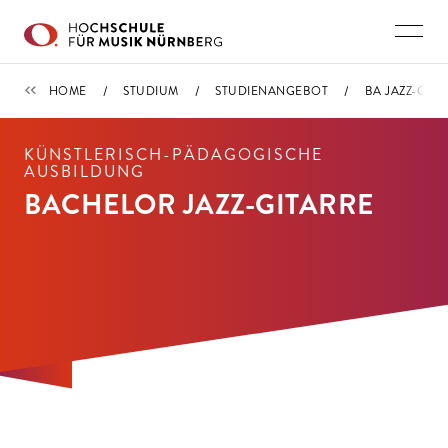
Direkt zu den Inhalten springen
STUDIENANGEBOT
HOME
STUDIUM
STUDIENANGEBOT
BA JAZZ-GITA
KÜNSTLERISCH-PÄDAGOGISCHE
AUSBILDUNG
BACHELOR JAZZ-GITARRE