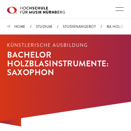
Direkt zu den Inhalten springen
STUDIENANGEBOT
HOME
STUDIUM
STUDIENANGEBOT
BA HOLZBLAS
KÜNSTLERISCHE AUSBILDUNG
BACHELOR
HOLZBLASINSTRUMENTE:
SAXOPHON