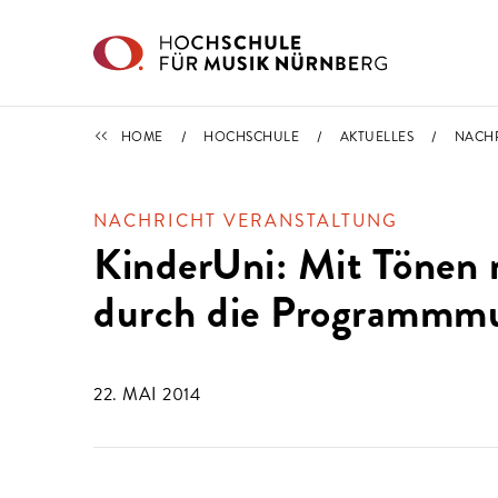
Direkt zu den Inhalten springen
IMPORTIERT
HOME
HOCHSCHULE
AKTUELLES
NACH
NACHRICHT VERANSTALTUNG
KinderUni: Mit Tönen 
durch die Programmmu
22. MAI 2014