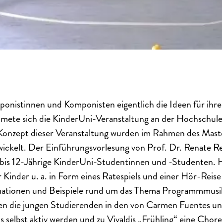
istinnen und Komponisten eigentlich die Ideen für ihr
dmete sich die KinderUni-Veranstaltung an der Hochschule
Konzept dieser Veranstaltung wurden im Rahmen des Mast
ckelt. Der Einführungsvorlesung von Prof. Dr. Renate Rei
- bis 12-Jährige KinderUni-Studentinnen und -Studenten. 
r Kinder u. a. in Form eines Ratespiels und einer Hör-Reise
mationen und Beispiele rund um das Thema Programmmusik
n die jungen Studierenden in den von Carmen Fuentes u
 selbst aktiv werden und zu Vivaldis „Frühling“ eine Chore