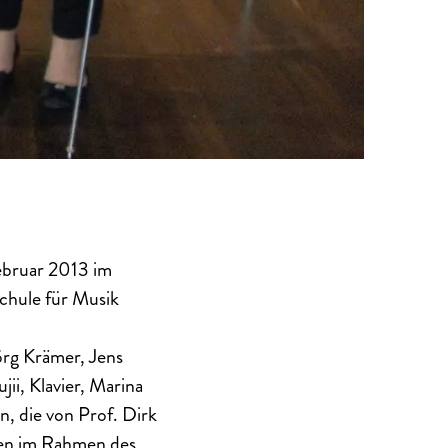
ebruar 2013 im
chule für Musik
örg Krämer, Jens
ii, Klavier, Marina
n, die von Prof. Dirk
en im Rahmen des