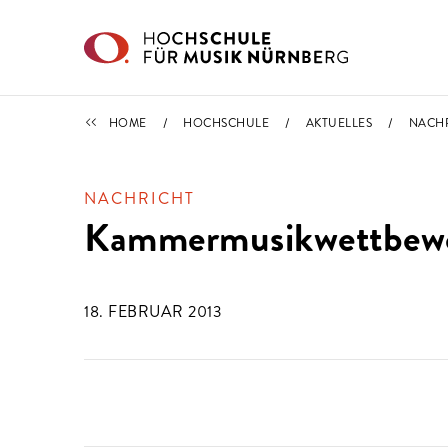
Direkt zu den Inhalten springen
IMPORTIERT
HOME
HOCHSCHULE
AKTUELLES
NACH
NACHRICHT
Kammermusikwettbewer
18. FEBRUAR 2013