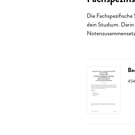
Die Fachspezifische
dein Studium. Darin
Notenzusammensetz
Ba
GRÖ
454