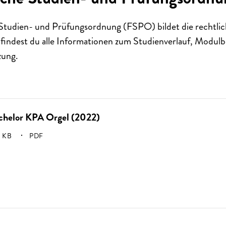
 Studien- und Prüfungsordnung (FSPO) bildet die rechtli
 findest du alle Informationen zum Studienverlauf, Modu
ung.
chelor KPA Orgel (2022)
SSE:
 KB
PDF