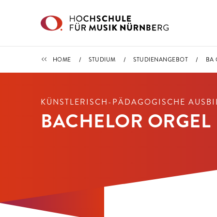
Direkt zu den Inhalten springen
STUDIENANGEBOT
HOME
STUDIUM
STUDIENANGEBOT
BA 
KÜNSTLERISCH-PÄDAGOGISCHE AUSB
BACHELOR ORGEL