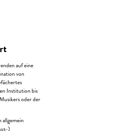
rt
renden auf eine
ination von
efächertes
n Institution bis
 Musikers oder der
n allgemein
Aus-)