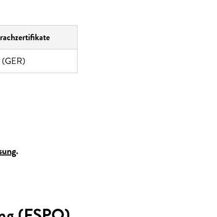
rachzertifikate
 (GER)
sung
.
ung (FSPO)