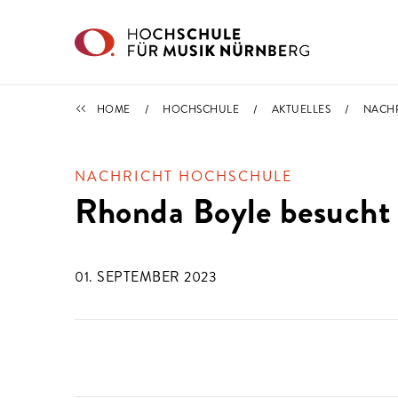
Direkt zu den Inhalten springen
NACHRICHTEN
HOME
HOCHSCHULE
AKTUELLES
NACH
NACHRICHT HOCHSCHULE
Rhonda Boyle besuch
01. SEPTEMBER 2023