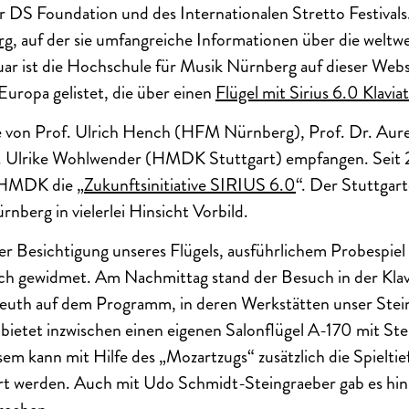
r DS Foundation und des Internationalen Stretto Festivals.
rg
, auf der sie umfangreiche Informationen über die weltw
ruar ist die Hochschule für Musik Nürnberg auf dieser Webse
uropa gelistet, die über einen
Flügel mit Sirius 6.0 Klavia
 von Prof. Ulrich Hench (HFM Nürnberg), Prof. Dr. Aur
 Ulrike Wohlwender (HMDK Stuttgart) empfangen. Seit 2
 HMDK die „
Zukunftsinitiative SIRIUS 6.0
“. Der Stuttgar
rnberg in vielerlei Hinsicht Vorbild.
r Besichtigung unseres Flügels, ausführlichem Probespiel
h gewidmet. Am Nachmittag stand der Besuch in der Kla
reuth auf dem Programm, in deren Werkstätten unser Ste
bietet inzwischen einen eigenen Salonflügel A-170 mit St
sem kann mit Hilfe des „Mozartzugs“ zusätzlich die Spielti
ert werden. Auch mit Udo Schmidt-Steingraeber gab es hin