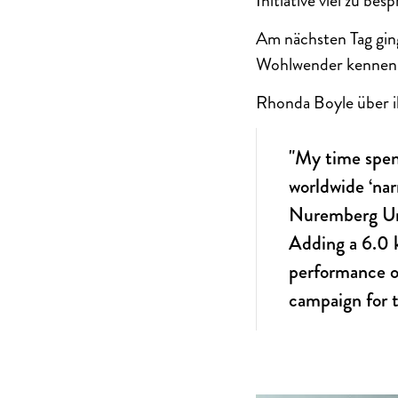
Initiative viel zu bes
Am nächsten Tag gin
Wohlwender kennenl
Rhonda Boyle über i
"My time spen
worldwide ‘nar
Nuremberg Univ
Adding a 6.0 
performance op
campaign for t