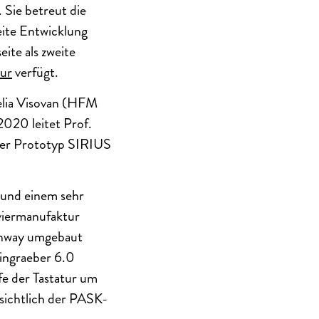
 Sie betreut die
eite Entwicklung
ite als zweite
tur
verfügt.
elia Visovan (HFM
020 leitet Prof.
ter Prototyp SIRIUS
 und einem sehr
viermanufaktur
inway umgebaut
eingraeber 6.0
efe der Tastatur um
sichtlich der PASK-