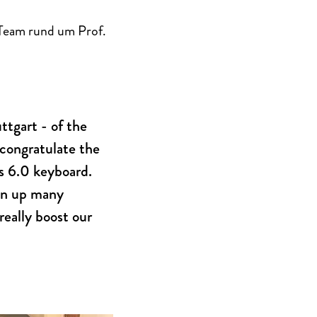
-Team rund um Prof.
tgart - of the
 congratulate the
us 6.0 keyboard.
pen up many
really boost our