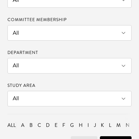
COMMITTEE MEMBERSHIP
DEPARTMENT
STUDY AREA
ALL
A
B
C
D
E
F
G
H
I
J
K
L
M
N
O