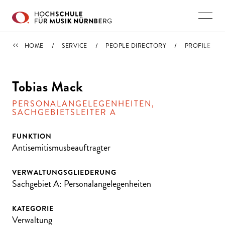
Skip to main content
PEOPLE DIRECTORY
HOME
SERVICE
PEOPLE DIRECTORY
PROFILE
Tobias Mack
PERSONALANGELEGENHEITEN,
SACHGEBIETSLEITER A
FUNKTION
Antisemitismusbeauftragter
VERWALTUNGSGLIEDERUNG
Sachgebiet A: Personalangelegenheiten
KATEGORIE
Verwaltung