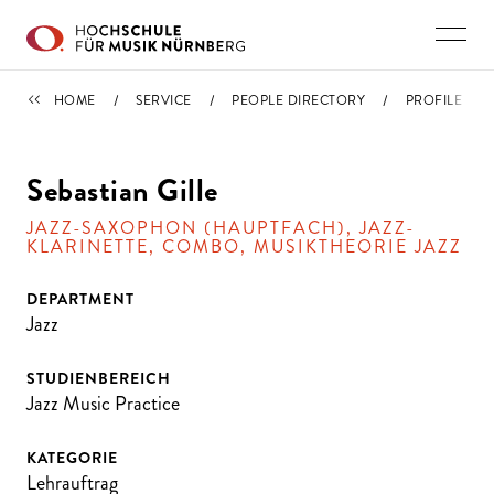
Skip to main content
PEOPLE DIRECTORY
HOME
SERVICE
PEOPLE DIRECTORY
PROFILE
Sebastian Gille
JAZZ-SAXOPHON (HAUPTFACH), JAZZ-
KLARINETTE, COMBO, MUSIKTHEORIE JAZZ
DEPARTMENT
Jazz
STUDIENBEREICH
Jazz Music Practice
KATEGORIE
Lehrauftrag