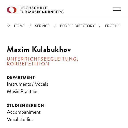
Skip to main content
PEOPLE DIRECTORY
HOME
SERVICE
PEOPLE DIRECTORY
PROFILE
Maxim Kulabukhov
UNTERRICHTSBEGLEITUNG,
KORREPETITION
DEPARTMENT
Instruments / Vocals
Music Practice
STUDIENBEREICH
Accompaniment
Vocal studies