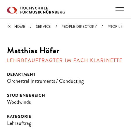
Skip to main content
PEOPLE DIRECTORY
HOME
SERVICE
PEOPLE DIRECTORY
PROFILE
Matthias Höfer
LEHRBEAUFTRAGTER IM FACH KLARINETTE
DEPARTMENT
Orchestral Instruments / Conducting
STUDIENBEREICH
Woodwinds
KATEGORIE
Lehrauftrag