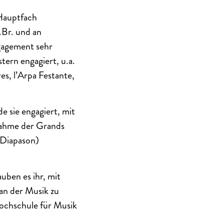
 Hauptfach
i.Br. und an
gagement sehr
tern engagiert, u.a.
s, l’Arpa Festante,
e sie engagiert, mit
nahme der Grands
 Diapason)
uben es ihr, mit
 an der Musik zu
Hochschule für Musik