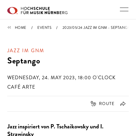
Skip to main content
CALENDAR
HOME
EVENTS
2023/05/24 JAZZ IM GNM - SEPTANGO
JAZZ IM GNM
Septango
WEDNESDAY, 24. MAY 2023, 18:00
O'CLOCK
CAFÉ ARTE
ROUTE
Jazz inspiriert von P. Tschaikowsky und I.
Strawinsky