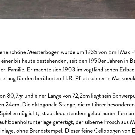
gene schöne Meisterbogen wurde um 1935 von Emil Max P
r einer bis heute bestehenden, seit den 1950er Jahren i
r-Familie. Er machte sich 1903 im vogtländischen Erlbach
re lang für den berühmten H.R. Pfretzschner in Markneuk
on 80,7gr und einer Länge von 72,2cm liegt sein Schwerpu
n 24cm. Die oktogonale Stange, die mit ihrer besonderen E
 Spiel ermöglicht, ist aus leuchtendem gelbbraunen Ferna
auf Ebenholzunterlage gefertigt, der silberne Frosch aus 
einlage, ohne Brandstempel. Dieser feine Cellobogen von 