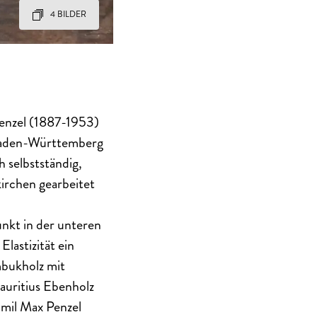
4 BILDER
enzel (1887-1953)
n Baden-Württemberg
 selbstständig,
irchen gearbeitet
nkt in der unteren
lastizität ein
mbukholz mit
Mauritius Ebenholz
Emil Max Penzel