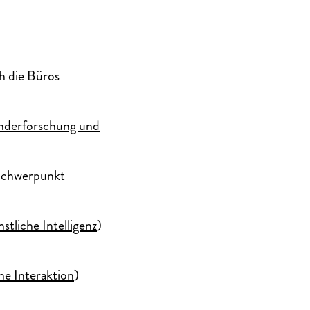
h die Büros
enderforschung und
 Schwerpunkt
stliche Intelligenz
)
he Interaktion
)