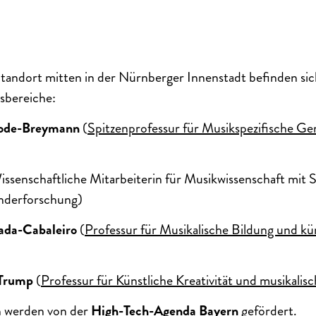
andort mitten in der Nürnberger Innenstadt befinden sic
sbereiche:
Rode-Breymann
(
Spitzenprofessur für Musikspezifische G
issenschaftliche Mitarbeiterin für Musikwissenschaft mit
nderforschung)
rada-Cabaleiro
(
Professur für Musikalische Bildung und kün
 Trump
(
Professur für Künstliche Kreativität und musikalisc
en werden von der
High-Tech-Agenda Bayern
gefördert.