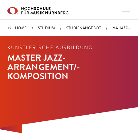
Direkt zu den Inhalten springen
STUDIENANGEBOT
HOME
STUDIUM
STUDIENANGEBOT
MA JAZZ-ARR
KÜNSTLERISCHE AUSBILDUNG
MASTER JAZZ-
ARRANGEMENT/-
KOMPOSITION