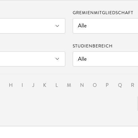
GREMIENMITGLIEDSCHAFT
STUDIENBEREICH
G
H
I
J
K
L
M
N
O
P
Q
R