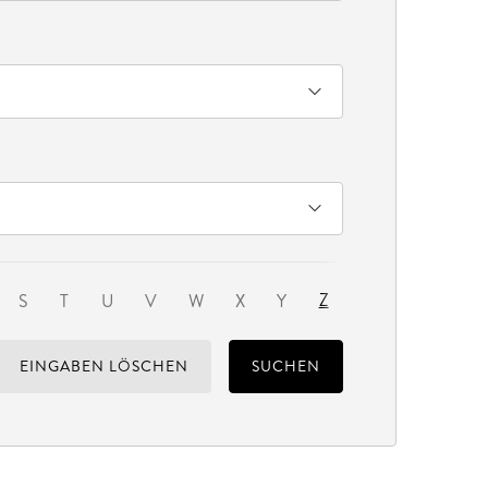
Z
S
T
U
V
W
X
Y
EINGABEN LÖSCHEN
SUCHEN