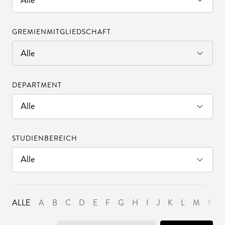
GREMIENMITGLIEDSCHAFT
DEPARTMENT
STUDIENBEREICH
ALLE
A
B
C
D
E
F
G
H
I
J
K
L
M
N