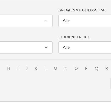
GREMIENMITGLIEDSCHAFT
STUDIENBEREICH
G
H
I
J
K
L
M
N
O
P
Q
R