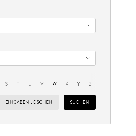
W
S
T
U
V
X
Y
Z
EINGABEN LÖSCHEN
SUCHEN