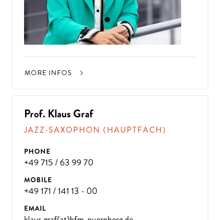
MORE INFOS
Prof. Klaus Graf
JAZZ-SAXOPHON (HAUPTFACH)
PHONE
+49 715 / 63 99 70
MOBILE
+49 171 / 141 13 - 00
EMAIL
klaus.graf(at)hfm-nuernberg.de