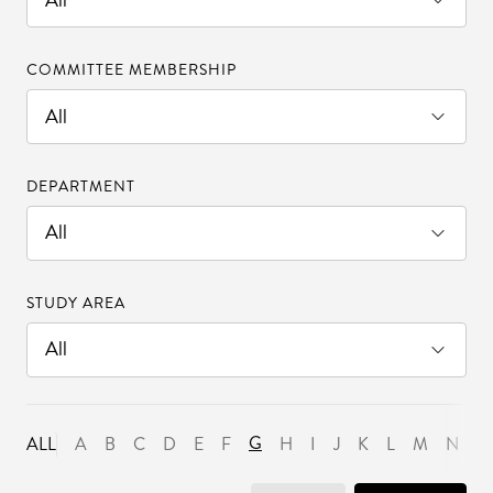
COMMITTEE MEMBERSHIP
DEPARTMENT
STUDY AREA
G
ALL
A
B
C
D
E
F
H
I
J
K
L
M
N
O